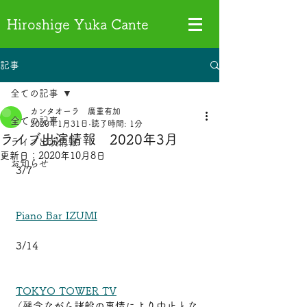
Hiroshige Yuka Cante
記事
全ての記事
カンタオーラ 廣重有加
全ての記事
2020年1月31日
読了時間: 1分
ライブ出演情報 2020年3月
ライブ出演情報
更新日：
2020年10月8日
お知らせ
 3/7 
Piano Bar IZUMI
 3/14 
TOKYO TOWER TV
（残念ながら諸般の事情により中止とな